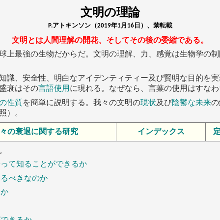
文明の理論
P.アトキンソン（2019年1月16日）、禁転載
文明とは人間理解の開花、そしてその後の委縮である。
球上最強の生物だからだ。文明の理解、力、感覚は生物学の制
知識、安全性、明白なアイデンティティー及び賢明な目的を実
盛衰はその
言語使用
に現れる。なぜなら、言葉の使用はすなわ
の性質
を簡単に説明する。我々の文明の
現状
及び
陰鬱な未来
の
照）。
々の衰退に関する研究
インデックス
。
やって知ることができるか
知るべきなのか
るか
ができるか