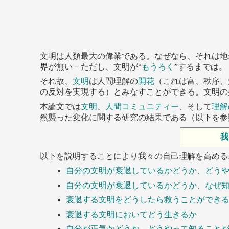
文明は人類最大の偉業である。なぜなら、それは地
界が無い－ただし、文明が“
もうろく
”するまでは。
それ故、
文明
は人間理解の
開花
（これは富、秩序、
の反対を実現する）とみなすことができる。文明の
本論文では
文明
、
人間コミュニティー
、そして
理解
然襲った変化に関する研究の結果である（以下を参
我
以下を説明することにより我々の自己理解を高める
自分の文明が衰退しているかどうか、どう
自分の文明が衰退しているかどうか、なぜ
衰退する文明をどうしたら救うことができ
衰退する文明においてどう生きるか
自分が正気かどうか、どうやって知ること