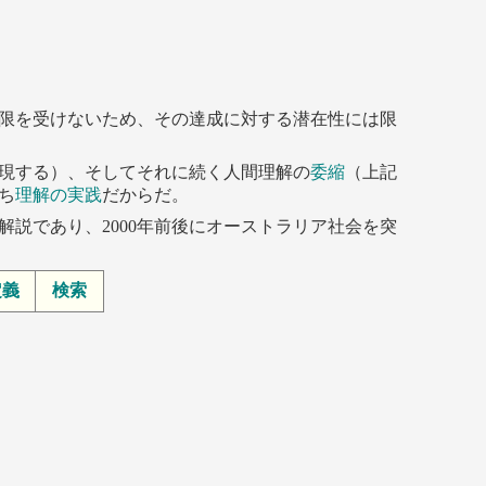
限を受けないため、その達成に対する潜在性には限
現する）、そしてそれに続く人間理解の
委縮
（上記
ち
理解の実践
だからだ。
解説であり、2000年前後にオーストラリア社会を突
定義
検索